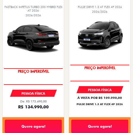
FASTBACK IMPETUS TURBO 200 HYBRID FLEX
PULSE DRIVE 1.3 AT FLEX 4P 2026
AT 2026
2026/2026
2026/2026
O SUV AUTOMÁTICO MAIS
BARATO DO BRASIL
PREÇO IMPERDÍVEL
PREÇO IMPERDÍVEL
OPORTUNIDADE
PESSOA FÍSICA
PESSOA FÍSICA
À VISTA POR R$ 109.990,00
De: R$ 173.490,00
PULSE DRIVE 1.3 AT FLEX 4P 2026
R$ 134.990,00
Quero agora!
Quero agora!