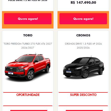
PULSE DRIVE 1.3 MT FLEX 4P 2026
R$ 147.490,00
Quero agora!
Quero agora!
TORO
CRONOS
TORO FREEDOM TURBO 270 FLEX AT6 2027
CRONOS DRIVE 1.3 FLEX 4P 2026
2026/2027
2025/2026
BÔNUS DE ATÉ R$ 14 MIL
OPORTUNIDADE
SUPER DESCONTO
SUPERVALORIZAÇÃO DO USADO