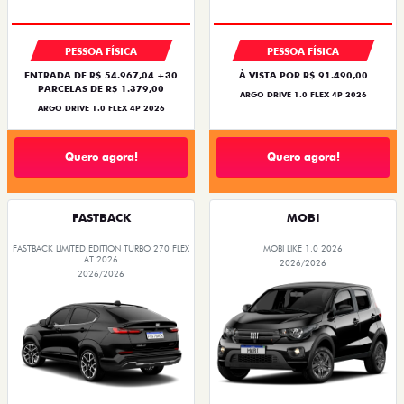
PESSOA FÍSICA
PESSOA FÍSICA
ENTRADA DE R$ 54.967,04 +30
À VISTA POR R$ 91.490,00
PARCELAS DE R$ 1.379,00
ARGO DRIVE 1.0 FLEX 4P 2026
ARGO DRIVE 1.0 FLEX 4P 2026
Quero agora!
Quero agora!
FASTBACK
MOBI
FASTBACK LIMITED EDITION TURBO 270 FLEX
MOBI LIKE 1.0 2026
AT 2026
2026/2026
2026/2026
PREÇO IMPERDÍVEL