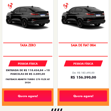
SAIA DE FIAT 0KM
TAXA ZERO
SAIA DE FIAT 0KM
PREÇO IMPERDÍVEL
PESSOA FÍSICA
PESSOA FÍSICA
ENTRADA DE R$ 118.434,84 +18
De: R$ 183.490,00
PARCELAS DE R$ 3.089,00
R$ 156.390,00
FASTBACK ABARTH TURBO 270 FLEX AT
2026
Quero agora!
Quero agora!