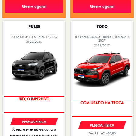
Quero agora!
Quero agora!
PULSE
TORO
PULSE DRIVE 1.3 MT FLEX 4P 2026
TORO ENDURANCE TURBO 270 FLEX AT6
2027
2026/2026
2026/2027
OPORTUNIDADE
OPORTUNIDADE
PREÇO IMPERDÍVEL
COM USADO NA TROCA
PESSOA FÍSICA
PESSOA FÍSICA
À VISTA POR R$ 99.990,00
De: R$ 167.490,00