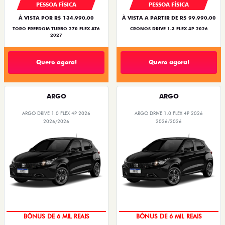
PESSOA FÍSICA
PESSOA FÍSICA
À VISTA POR R$ 134.990,00
À VISTA A PARTIR DE R$ 99.990,00
TORO FREEDOM TURBO 270 FLEX AT6
CRONOS DRIVE 1.3 FLEX 4P 2026
2027
Quero agora!
Quero agora!
ARGO
ARGO
ARGO DRIVE 1.0 FLEX 4P 2026
ARGO DRIVE 1.0 FLEX 4P 2026
2026/2026
2026/2026
TAXA ZERO
TAXA ZERO
BÔNUS DE 6 MIL REAIS
BÔNUS DE 6 MIL REAIS