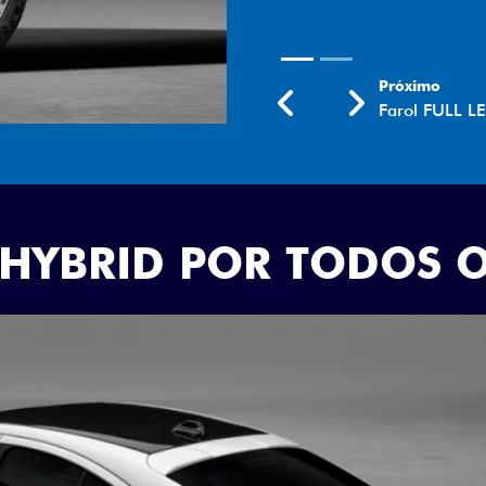
Próximo
Previous
Next
Farol FULL L
 HYBRID POR TODOS 