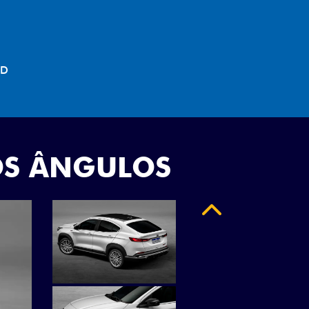
ED
OS ÂNGULOS
Anterior