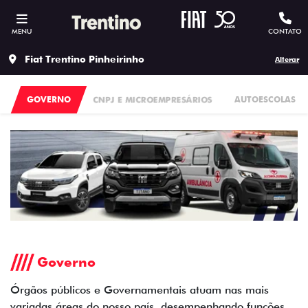
MENU
CONTATO
Fiat Trentino Pinheirinho
Alterar
GOVERNO
CNPJ E MICROEMPRESÁRIOS
AUTOESCOLAS
Governo
Órgãos públicos e Governamentais atuam nas mais
variadas áreas do nosso país, desempenhando funções