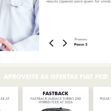
veículo (apenas para quem for condu
Próximo
Passo 2
APROVEITE AS OFERTAS FIAT PCD
FASTBACK
EX AT
FASTBACK AUDACE TURBO 200
PULSE 
HYBRID FLEX AT 2026