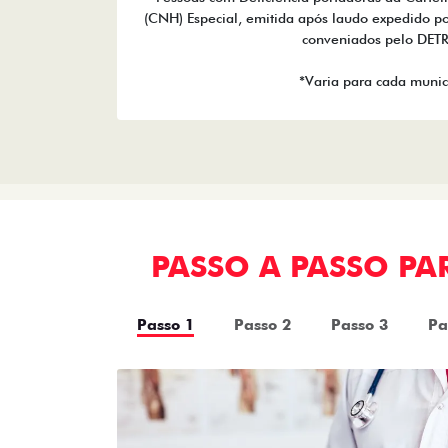
(CNH) Especial, emitida após laudo expedido po
conveniados pelo DET
*Varia para cada munic
PASSO A PASSO P
Passo 1
Passo 2
Passo 3
Pa