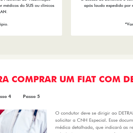
r médicos do SUS ou clínicos
após laudo expedido por 
RAN.
ípio.
*Var
ARA COMPRAR UM FIAT COM D
sso 4
Passo 5
O condutor deve se dirigir ao DET
solicitar a CNH Especial. Esse docu
médica detalhada, que indicará as r