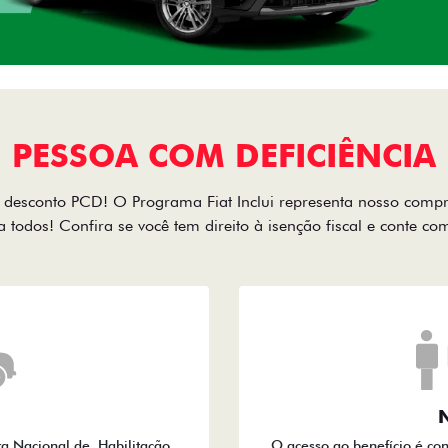
PESSOA COM DEFICIÊNCIA
desconto PCD! O Programa Fiat Inclui representa nosso comp
a todos! Confira se você tem direito à isenção fiscal e conte c
N
ra Nacional de Habilitação
O acesso ao benefício é co