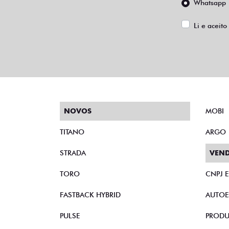
Whatsapp
Li e aceito
NOVOS
MOBI
TITANO
ARGO
STRADA
VEND
TORO
CNPJ 
FASTBACK HYBRID
AUTOE
PULSE
PRODU