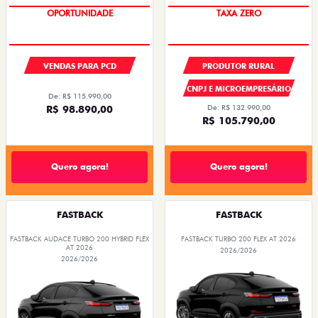
OPORTUNIDADE
TAXA ZERO
VENDAS PARA PCD
PRODUTOR RURAL
CNPJ E MICROEMPRESÁRIO
De: R$ 115.990,00
R$ 98.890,00
De: R$ 132.990,00
R$ 105.790,00
Quero agora!
Quero agora!
FASTBACK
FASTBACK
FASTBACK AUDACE TURBO 200 HYBRID FLEX
FASTBACK TURBO 200 FLEX AT 2026
AT 2026
2026/2026
2026/2026