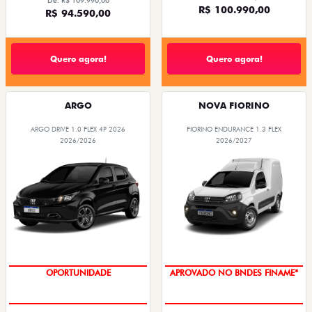
De: R$ 109.990,00
R$ 100.990,00
R$ 94.590,00
Quero agora!
Quero agora!
ARGO
NOVA FIORINO
ARGO DRIVE 1.0 FLEX 4P 2026
FIORINO ENDURANCE 1.3 FLEX
2026/2026
2026/2027
OPORTUNIDADE
APROVADO NO BNDES FINAME*