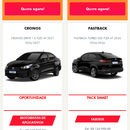
Quero agora!
Quero agora!
CRONOS
FASTBACK
CRONOS DRIVE 1.0 FLEX 4P 2027
FASTBACK TURBO 200 FLEX AT 2026
2026/2027
2026/2026
OPORTUNIDADE
PACK SMART
MOTORISTAS DE
TAXISTA
APLICATIVOS
De: R$ 126.990,00