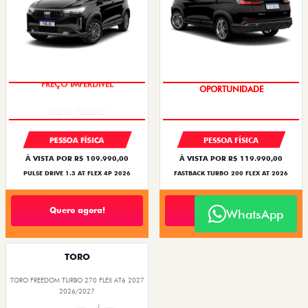
PREÇO IMPERDÍVEL
OPORTUNIDADE
PESSOA FÍSICA
PESSOA FÍSICA
À VISTA POR R$ 109.990,00
À VISTA POR R$ 119.990,00
PULSE DRIVE 1.3 AT FLEX 4P 2026
FASTBACK TURBO 200 FLEX AT 2026
Quero agora!
Quero agora!
WhatsApp
TORO
TORO FREEDOM TURBO 270 FLEX AT6 2027
2026/2027