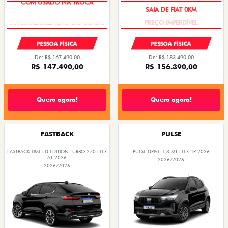
COM USADO NA TROCA
SAIA DE FIAT 0KM
PESSOA FÍSICA
PESSOA FÍSICA
De: R$ 167.490,00
De: R$ 183.490,00
R$ 147.490,00
R$ 156.390,00
Quero agora!
Quero agora!
FASTBACK
PULSE
FASTBACK LIMITED EDITION TURBO 270 FLEX
PULSE DRIVE 1.3 MT FLEX 4P 2026
AT 2026
2026/2026
2026/2026