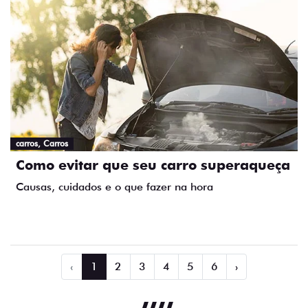
carros, Carros
Como evitar que seu carro superaqueça
Causas, cuidados e o que fazer na hora
‹
1
2
3
4
5
6
›