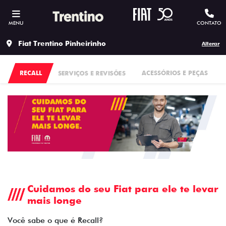
MENU
CONTATO
Fiat Trentino Pinheirinho
Alterar
RECALL
SERVIÇOS E REVISÕES
ACESSÓRIOS E PEÇAS
Cuidamos do seu Fiat para ele te levar
mais longe
Você sabe o que é Recall?