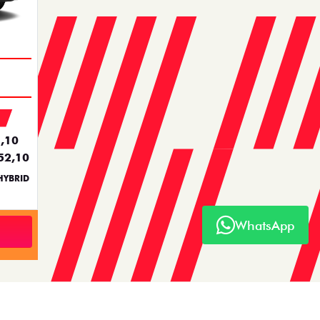
,10
52,10
HYBRID
WhatsApp