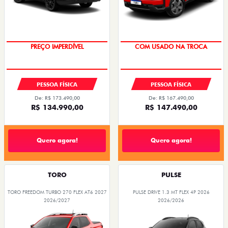
PREÇO IMPERDÍVEL
COM USADO NA TROCA
PESSOA FÍSICA
PESSOA FÍSICA
De: R$ 173.490,00
De: R$ 167.490,00
R$ 134.990,00
R$ 147.490,00
Quero agora!
Quero agora!
TORO
PULSE
TORO FREEDOM TURBO 270 FLEX AT6 2027
PULSE DRIVE 1.3 MT FLEX 4P 2026
2026/2027
2026/2026