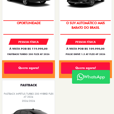
OPORTUNIDADE
OPORTUNIDADE
PESSOA FÍSICA
PESSOA FÍSICA
À VISTA POR R$ 119.990,00
À VISTA POR R$ 109.990,00
FASTBACK TURBO 200 FLEX AT 2026
PULSE DRIVE 1.3 AT FLEX 4P 2026
Quero agora!
Quero agora!
WhatsApp
FASTBACK
FASTBACK IMPETUS TURBO 200 HYBRID FLEX
AT 2026
2026/2026