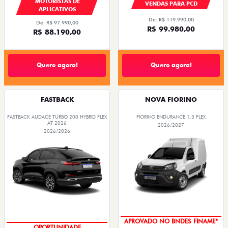
MOTORISTAS DE
VENDAS PARA PCD
APLICATIVOS
De: R$ 119.990,00
De: R$ 97.990,00
R$ 99.980,00
R$ 88.190,00
Quero agora!
Quero agora!
FASTBACK
NOVA FIORINO
FASTBACK AUDACE TURBO 200 HYBRID FLEX
FIORINO ENDURANCE 1.3 FLEX
AT 2026
2026/2027
2026/2026
APROVADO NO BNDES FINAME*
OPORTUNIDADE