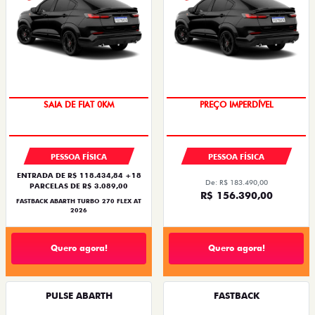
PREÇO IMPERDÍVEL
SAIA DE FIAT 0KM
PESSOA FÍSICA
PESSOA FÍSICA
ENTRADA DE R$ 118.434,84 +18
De: R$ 183.490,00
PARCELAS DE R$ 3.089,00
R$ 156.390,00
FASTBACK ABARTH TURBO 270 FLEX AT
2026
Quero agora!
Quero agora!
PULSE ABARTH
FASTBACK