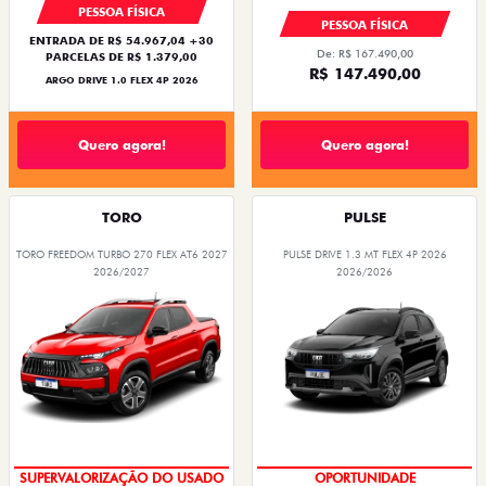
PESSOA FÍSICA
PESSOA FÍSICA
ENTRADA DE R$ 54.967,04 +30
De: R$ 167.490,00
PARCELAS DE R$ 1.379,00
R$ 147.490,00
ARGO DRIVE 1.0 FLEX 4P 2026
Quero agora!
Quero agora!
TORO
PULSE
TORO FREEDOM TURBO 270 FLEX AT6 2027
PULSE DRIVE 1.3 MT FLEX 4P 2026
2026/2027
2026/2026
OPORTUNIDADE
NOVA VERSÃO