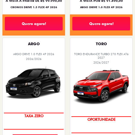
À VISTA A PARTIR DE R$ 99.990,00
À VISTA POR R$ 91.490,00
CRONOS DRIVE 1.3 FLEX 4P 2026
ARGO DRIVE 1.0 FLEX 4P 2026
Quero agora!
Quero agora!
ARGO
TORO
ARGO DRIVE 1.0 FLEX 4P 2026
TORO ENDURANCE TURBO 270 FLEX AT6
2027
2026/2026
2026/2027
SAIA DE FIAT 0KM
SUPERVALORIZAÇÃO DO USADO