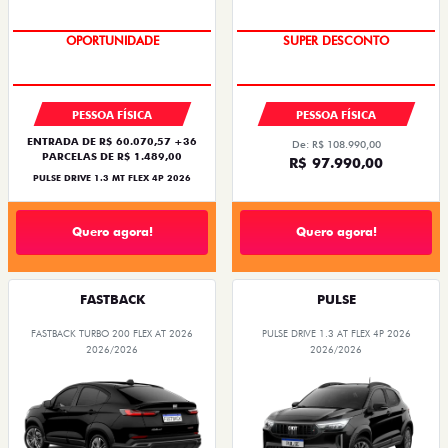
NOVA VERSÃO
TAXA ZERO
PESSOA FÍSICA
PESSOA FÍSICA
ENTRADA DE R$ 60.070,57 +36
De: R$ 108.990,00
PARCELAS DE R$ 1.489,00
R$ 97.990,00
PULSE DRIVE 1.3 MT FLEX 4P 2026
Quero agora!
Quero agora!
FASTBACK
PULSE
FASTBACK TURBO 200 FLEX AT 2026
PULSE DRIVE 1.3 AT FLEX 4P 2026
2026/2026
2026/2026