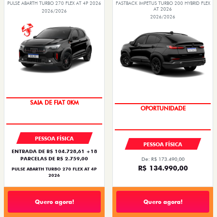
PULSE ABARTH TURBO 270 FLEX AT 4P 2026
FASTBACK IMPETUS TURBO 200 HYBRID FLEX
AT 2026
2026/2026
2026/2026
OPORTUNIDADE
PREÇO IMPERDÍVEL
PESSOA FÍSICA
PESSOA FÍSICA
ENTRADA DE R$ 104.728,61 +18
PARCELAS DE R$ 2.759,00
De: R$ 173.490,00
R$ 134.990,00
PULSE ABARTH TURBO 270 FLEX AT 4P
2026
Quero agora!
Quero agora!