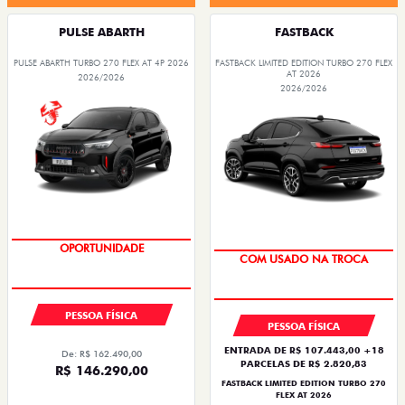
PULSE ABARTH
FASTBACK
PULSE ABARTH TURBO 270 FLEX AT 4P 2026
FASTBACK LIMITED EDITION TURBO 270 FLEX
AT 2026
2026/2026
2026/2026
SAIA DE FIAT 0KM
TAXA ZERO
PESSOA FÍSICA
PESSOA FÍSICA
ENTRADA DE R$ 107.443,00 +18
De: R$ 162.490,00
PARCELAS DE R$ 2.820,83
R$ 146.290,00
FASTBACK LIMITED EDITION TURBO 270
FLEX AT 2026