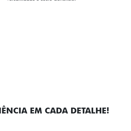
personalidade para cada v
Próximo
Previous
Next
Faróis com a
IÊNCIA EM CADA DETALHE!