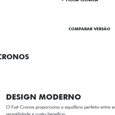
ENTRAR EM CONTATO
COMPARAR VERSÃO
 CRONOS
ORMANCE
SEGURANÇA
ACESSÓRIOS
SER
RODAS DE LI
As rodas de liga leve com
diamantado elevam o estil