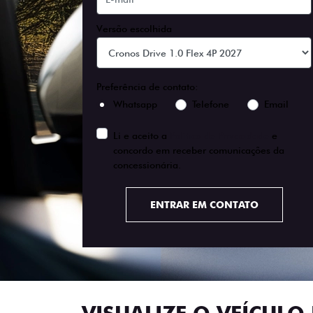
Versão escolhida
Preferência de contato:
Whatsapp
Telefone
Email
Li e aceito a
Política de Privacidade
e
concordo em receber comunicações da
concessionária.
ENTRAR EM CONTATO