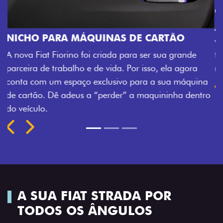
O
CHAVE COM TELECOMANDO
rande
Agora, a chave da sua nova Fiorino pode abrir o
agora
veículo também à distância, e não mais somente
máquina
fechadura. São detalhes como esse que trazem 
a dentro
mais fluidez para o seu dia de trabalho.
Previous
Next
A SUA FIAT STRADA POR
TODOS OS ÂNGULOS