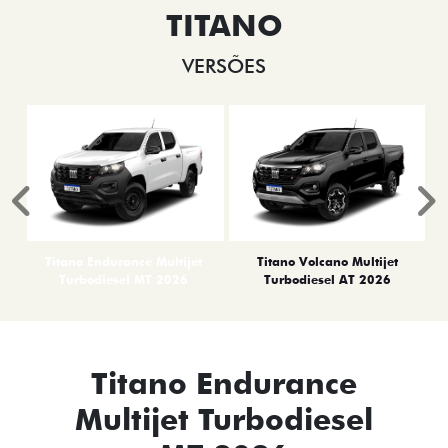
TITANO
VERSÕES
Anterior
P
Titano Endurance Multijet
Titano Volcano Multijet
Turbodiesel MT 2026
Turbodiesel AT 2026
Titano Endurance
Multijet Turbodiesel