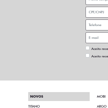
Aceito rec
Aceito rec
NOVOS
MOBI
TITANO
ARGO