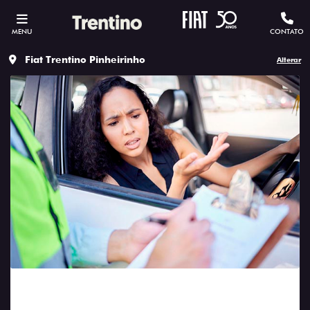
MENU
CONTATO
Fiat Trentino Pinheirinho
Alterar
Saiba quais são as multas de trânsito
com fator multiplicador