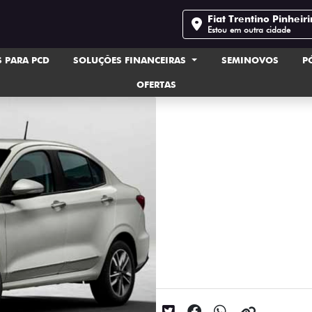
Fiat Trentino Pinheir
Estou em outra cidade
 PARA PCD
SOLUÇÕES FINANCEIRAS
SEMINOVOS
P
OFERTAS
carros, Carros
Fiat Cronos: O seda
Data da postagem: 07/04/