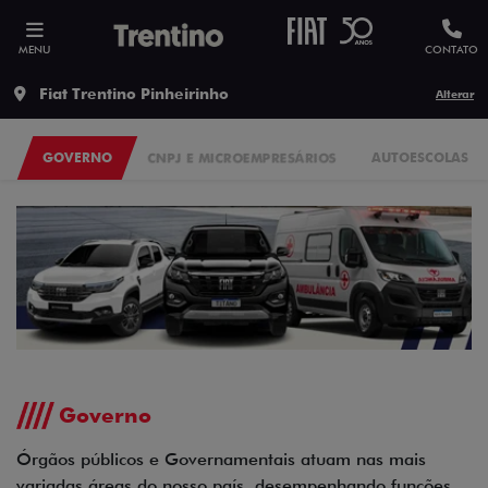
MENU
CONTATO
Fiat Trentino Pinheirinho
Alterar
GOVERNO
CNPJ E MICROEMPRESÁRIOS
AUTOESCOLAS
Governo
Órgãos públicos e Governamentais atuam nas mais
variadas áreas do nosso país, desempenhando funções