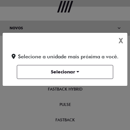
NOVOS
X
TITANO
Selecione a unidade mais próxima a você.
STRADA
Selecionar
TORO
FASTBACK HYBRID
PULSE
FASTBACK