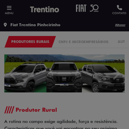
MENU
CONTATO
Fiat Trentino Pinheirinho
Alterar
PRODUTORES RURAIS
CNPJ E MICROEMPRESÁRIOS
AUTO
templates.template-01.components.carousel.texts.contr
templa
Produtor Rural
A rotina no campo exige agilidade, força e resistência.
Características que você vai encontrar no seu próximo