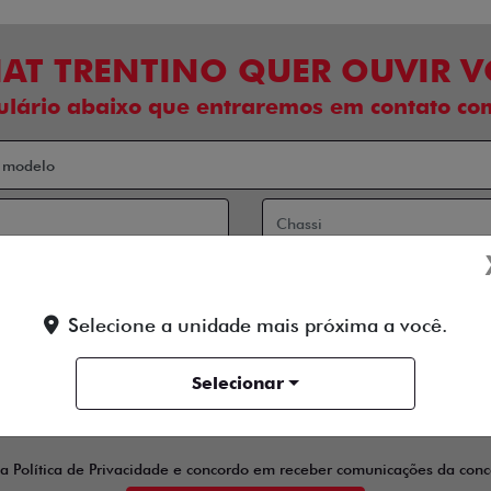
IAT TRENTINO QUER OUVIR 
ulário abaixo que entraremos em contato com
Selecione a unidade mais próxima a você.
Selecionar
 contato:
Telefone
Email
 a
Política de Privacidade
e concordo em receber comunicações da conce