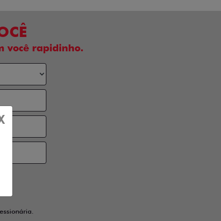
VOCÊ
 você rapidinho.
X
ssionária.