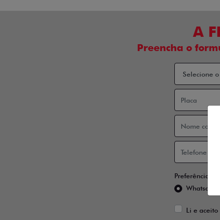
A F
Preencha o form
Preferência de
Whatsapp
Li e aceito