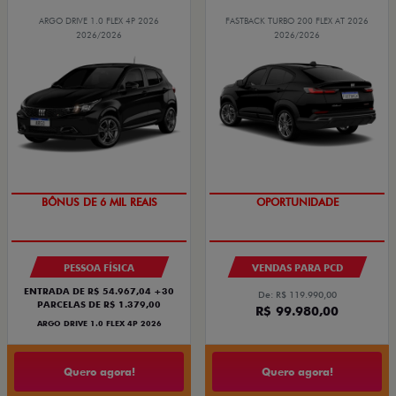
ARGO DRIVE 1.0 FLEX 4P 2026
FASTBACK TURBO 200 FLEX AT 2026
2026/2026
2026/2026
BÔNUS DE 6 MIL REAIS
OPORTUNIDADE
PESSOA FÍSICA
VENDAS PARA PCD
ENTRADA DE R$ 54.967,04 +30
De: R$ 119.990,00
PARCELAS DE R$ 1.379,00
R$ 99.980,00
ARGO DRIVE 1.0 FLEX 4P 2026
Quero agora!
Quero agora!