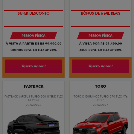
SUPER DESCONTO
BÔNUS DE 6 MIL REAIS
PESSOA FÍSICA
PESSOA FÍSICA
À VISTA A PARTIR DE R$ 99.990,00
À VISTA POR R$ 91.490,00
CRONOS DRIVE 1.3 FLEX 4P 2026
ARGO DRIVE 1.0 FLEX 4P 2026
Quero agora!
Quero agora!
FASTBACK
TORO
FASTBACK IMPETUS TURBO 200 HYBRID FLEX
TORO ENDURANCE TURBO 270 FLEX AT6
AT 2026
2027
2026/2026
2026/2027