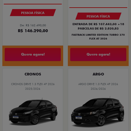
PESSOA FÍSICA
PESSOA FÍSICA
ENTRADA DE R$ 107.443,00 +18
De: R$ 162.490,00
PARCELAS DE R$ 2.820,83
R$ 146.290,00
FASTBACK LIMITED EDITION TURBO 270
FLEX AT 2026
Quero agora!
Quero agora!
CRONOS
ARGO
CRONOS DRIVE 1.3 FLEX 4P 2026
ARGO DRIVE 1.0 FLEX 4P 2026
2025/2026
2026/2026