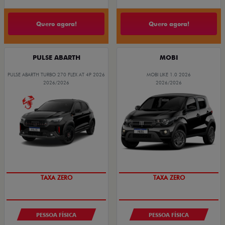
Quero agora!
Quero agora!
PULSE ABARTH
MOBI
PULSE ABARTH TURBO 270 FLEX AT 4P 2026
MOBI LIKE 1.0 2026
2026/2026
2026/2026
TAXA ZERO
TAXA ZERO
PESSOA FÍSICA
PESSOA FÍSICA