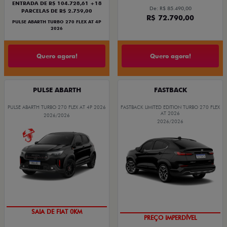
ENTRADA DE R$ 104.728,61 +18
De: R$ 85.490,00
PARCELAS DE R$ 2.759,00
R$ 72.790,00
PULSE ABARTH TURBO 270 FLEX AT 4P
2026
Quero agora!
Quero agora!
PULSE ABARTH
FASTBACK
PULSE ABARTH TURBO 270 FLEX AT 4P 2026
FASTBACK LIMITED EDITION TURBO 270 FLEX
AT 2026
2026/2026
2026/2026
SAIA DE FIAT 0KM
PREÇO IMPERDÍVEL