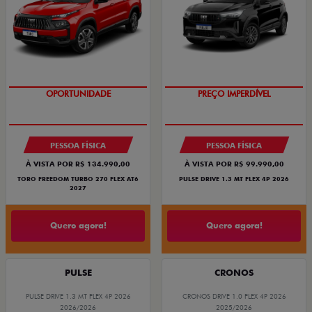
OPORTUNIDADE
PREÇO IMPERDÍVEL
PESSOA FÍSICA
PESSOA FÍSICA
À VISTA POR R$ 134.990,00
À VISTA POR R$ 99.990,00
TORO FREEDOM TURBO 270 FLEX AT6
PULSE DRIVE 1.3 MT FLEX 4P 2026
2027
Quero agora!
Quero agora!
PULSE
CRONOS
PULSE DRIVE 1.3 MT FLEX 4P 2026
CRONOS DRIVE 1.0 FLEX 4P 2026
2026/2026
2025/2026