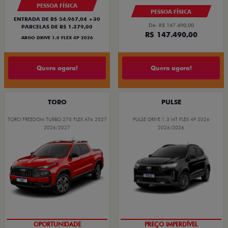
PESSOA FÍSICA
PESSOA FÍSICA
ENTRADA DE R$ 54.967,04 +30
De: R$ 167.490,00
PARCELAS DE R$ 1.379,00
R$ 147.490,00
ARGO DRIVE 1.0 FLEX 4P 2026
Quero agora!
Quero agora!
TORO
PULSE
TORO FREEDOM TURBO 270 FLEX AT6 2027
PULSE DRIVE 1.3 MT FLEX 4P 2026
2026/2027
2026/2026
OPORTUNIDADE
PREÇO IMPERDÍVEL