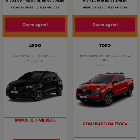
À VISTA A PARTIR DE R$ 99.990,00
À VISTA POR R$ 91.490,00
CRONOS DRIVE 1.3 FLEX 4P 2026
ARGO DRIVE 1.0 FLEX 4P 2026
Quero agora!
Quero agora!
ARGO
TORO
ARGO DRIVE 1.0 FLEX 4P 2026
TORO ENDURANCE TURBO 270 FLEX AT6
2027
2026/2026
2026/2027
BÔNUS DE 6 MIL REAIS
COM USADO NA TROCA