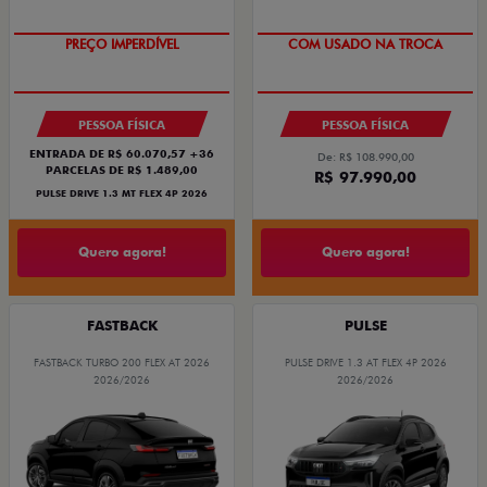
PREÇO IMPERDÍVEL
COM USADO NA TROCA
PESSOA FÍSICA
PESSOA FÍSICA
ENTRADA DE R$ 60.070,57 +36
De: R$ 108.990,00
PARCELAS DE R$ 1.489,00
R$ 97.990,00
PULSE DRIVE 1.3 MT FLEX 4P 2026
Quero agora!
Quero agora!
FASTBACK
PULSE
FASTBACK TURBO 200 FLEX AT 2026
PULSE DRIVE 1.3 AT FLEX 4P 2026
2026/2026
2026/2026