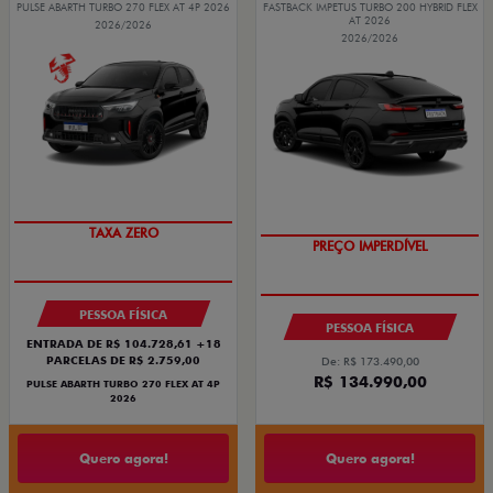
PULSE ABARTH TURBO 270 FLEX AT 4P 2026
FASTBACK IMPETUS TURBO 200 HYBRID FLEX
AT 2026
2026/2026
2026/2026
TAXA ZERO
PREÇO IMPERDÍVEL
PESSOA FÍSICA
PESSOA FÍSICA
ENTRADA DE R$ 104.728,61 +18
PARCELAS DE R$ 2.759,00
De: R$ 173.490,00
R$ 134.990,00
PULSE ABARTH TURBO 270 FLEX AT 4P
2026
Quero agora!
Quero agora!