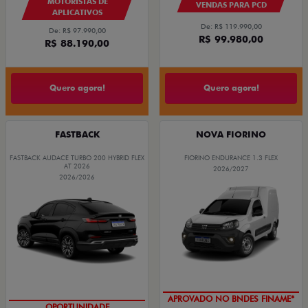
MOTORISTAS DE
VENDAS PARA PCD
APLICATIVOS
De: R$ 119.990,00
De: R$ 97.990,00
R$ 99.980,00
R$ 88.190,00
Quero agora!
Quero agora!
FASTBACK
NOVA FIORINO
FASTBACK AUDACE TURBO 200 HYBRID FLEX
FIORINO ENDURANCE 1.3 FLEX
AT 2026
2026/2027
2026/2026
APROVADO NO BNDES FINAME*
OPORTUNIDADE