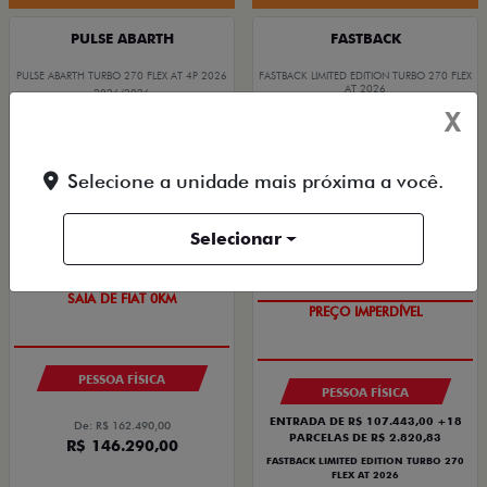
PULSE ABARTH
FASTBACK
PULSE ABARTH TURBO 270 FLEX AT 4P 2026
FASTBACK LIMITED EDITION TURBO 270 FLEX
AT 2026
2026/2026
2026/2026
X
Selecione a unidade mais próxima a você.
Selecionar
SAIA DE FIAT 0KM
PREÇO IMPERDÍVEL
PESSOA FÍSICA
PESSOA FÍSICA
ENTRADA DE R$ 107.443,00 +18
De: R$ 162.490,00
PARCELAS DE R$ 2.820,83
R$ 146.290,00
FASTBACK LIMITED EDITION TURBO 270
FLEX AT 2026