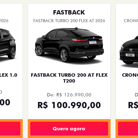
.carousel.texts.control_prev