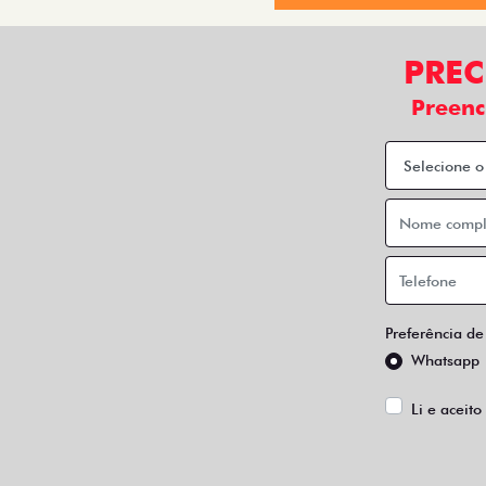
Taxistas
Quando o assunto é adquirir um Fiat zero com
baixo custo de manutenção dos nossos veícul
Entre em contato e descubra o que podemos 