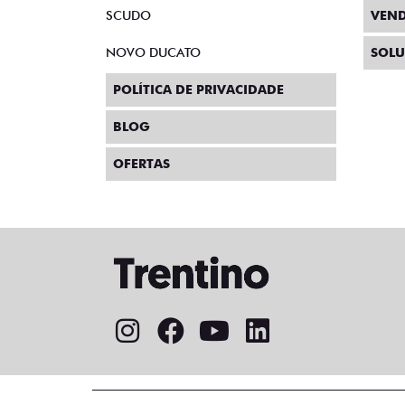
De: R$ 97.990,0
R$ 74.390
Quero agora
PREC
Preenc