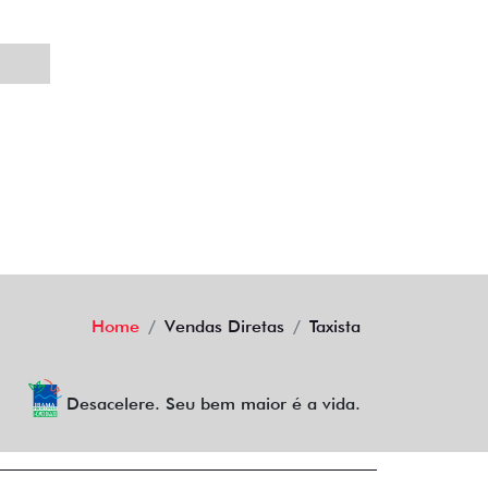
1.0
e: R$ 109.990,00
 79.990,00
Quero agora
ESSE?
ontato.