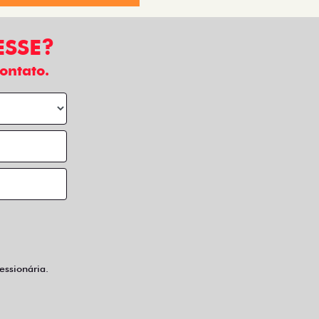
os taxistas também têm vez. Sem falar no
o conforto para você e seus passageiros.