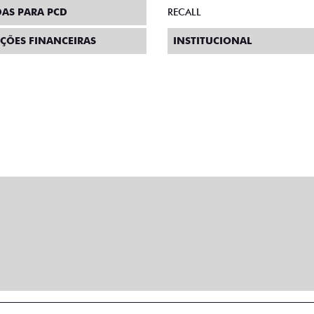
T200
0
De: R$ 126.990,00
D
,00
R$ 100.990,00
R$
Quero agora
ISA DE AJUDA OU TEM INTER
ha o formulário abaixo que entraremos em c