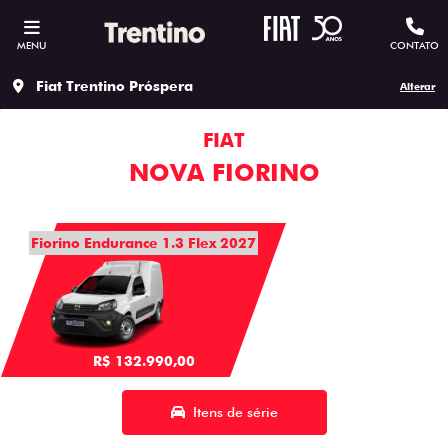
MENU
CONTATO
Fiat Trentino Próspera
Alterar
FIAT
NOVA FIORINO
Fiorino Endurance 1.3 Flex 2027
R$ 132.990,00
Itens de série