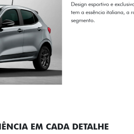
A flag italiana e o novo l
carro, que possui acabamen
Próximo
Previous
Next
Conjunto de l
IÊNCIA EM CADA DETALHE