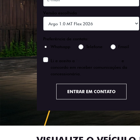
Versão escolhida
Preferência de contato:
Whatsapp
Telefone
Email
Li e aceito a
Política de Privacidade
e
concordo em receber comunicações da
concessionária.
ENTRAR EM CONTATO