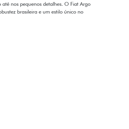
ogo Fiat também aparecem no interior do
to impecável e detalhes escurecidos.
uzes