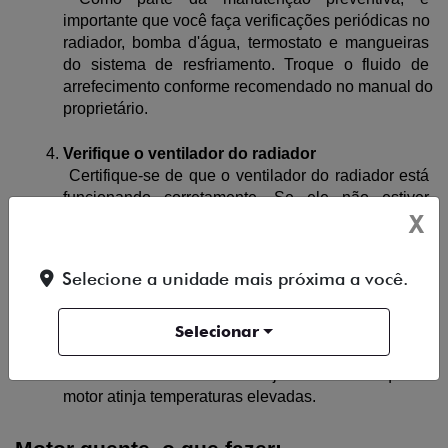
importante que você faça verificações periódicas no 
radiador, bomba d'água, termostato e mangueiras 
do sistema de resfriamento. Troque o fluido de 
arrefecimento conforme recomendado no manual do 
proprietário.
Verifique o ventilador do radiador
 Certifique-se de que o ventilador do radiador está 
funcionando corretamente. Se ele não estiver 
X
ligando quando necessário, o sistema de 
resfriamento não conseguirá manter a temperatura 
ideal do motor.
Selecione a unidade mais próxima a você.
Evite sobrecarregar o motor
Selecionar
 Ao dirigir, especialmente em subidas ou em 
situações de tráfego intenso, evite forçar o motor 
desnecessariamente. Isso ajuda a evitar que o 
motor atinja temperaturas elevadas.