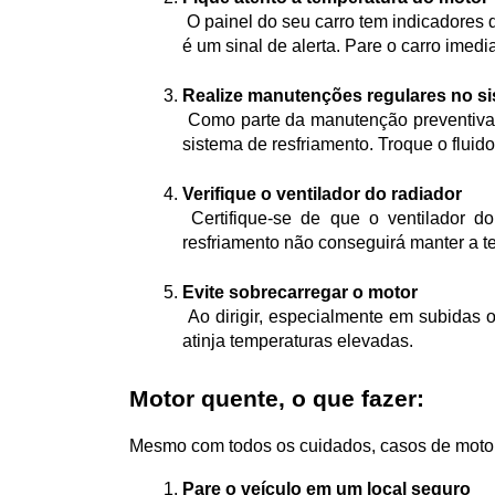
 O painel do seu carro tem indicadores
é um sinal de alerta. Pare o carro imed
Realize manutenções regulares no si
 Como parte da manutenção preventiva, é importante que você faça verificações periódicas no radiador, bomba d'água, termostato e mangueiras do 
sistema de resfriamento. Troque o flui
Verifique o ventilador do radiador
 Certifique-se de que o ventilador do radiador está funcionando corretamente. Se ele não estiver ligando quando necessário, o sistema de 
resfriamento não conseguirá manter a t
Evite sobrecarregar o motor
 Ao dirigir, especialmente em subidas ou em situações de tráfego intenso, evite forçar o motor desnecessariamente. Isso ajuda a evitar que o motor 
atinja temperaturas elevadas.
Motor quente, o que fazer:
Mesmo com todos os cuidados, casos de moto
Pare o veículo em um local seguro