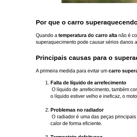
Por que o carro superaquecend
Quando a 
temperatura do carro alta
 não é co
superaquecimento pode causar sérios danos a p
Principais causas para o super
A primeira medida para evitar um 
carro supe
Falta de líquido de arrefecimento
 O líquido de arrefecimento, também conhecido como fluido do radiador, é responsável por regular a temperatura do motor. Se o nível estiver baixo ou 
o líquido estiver velho e ineficaz, o mo
Problemas no radiador
 O radiador é uma das peças principais no controle da temperatura do motor. Se ele estiver obstruído ou com vazamentos, não conseguirá dissipar o 
calor de forma eficiente.