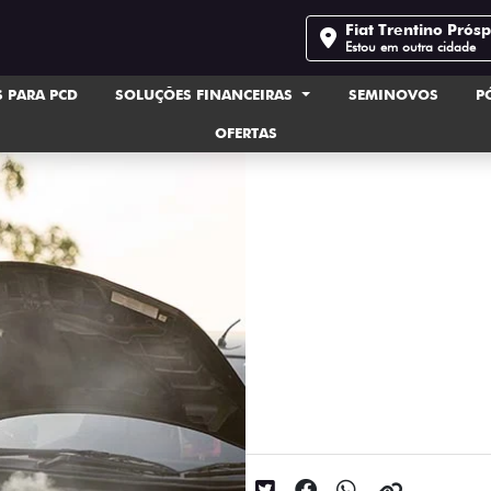
Fiat Trentino Prós
Estou em outra cidade
 PARA PCD
SOLUÇÕES FINANCEIRAS
SEMINOVOS
P
OFERTAS
carros, Carros
Como evitar que se
Causas, cuidados e o que fa
Data da postagem: 10/12/