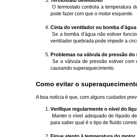
Termostato defeituoso
 O termostato controla a temperatura do fluido de arrefecimento. Se ele estiver preso na posição fechada, o fluido não circula corretamente, o que 
pode fazer com que o motor esquente.
Cinta do ventilador ou bomba d'águ
 Se a bomba d'água não estiver funcionando corretamente, a circulação do líquido de arrefecimento será comprometida. Além disso, uma cinta do 
ventilador quebrada pode impedir a circu
Problemas na válvula de pressão do 
 Se a válvula de pressão estiver com defeito, a pressão dentro do sistema de resfriamento pode cair, diminuindo a eficiência do arrefecimento e 
causando superaquecimento.
Como evitar o superaquecimento
A boa notícia é que, com alguns cuidados prev
Verifique regularmente o nível do líq
 Manter o nível adequado de líquido de
para saber qual é o tipo de fluido corre
Fique atento à temperatura do motor