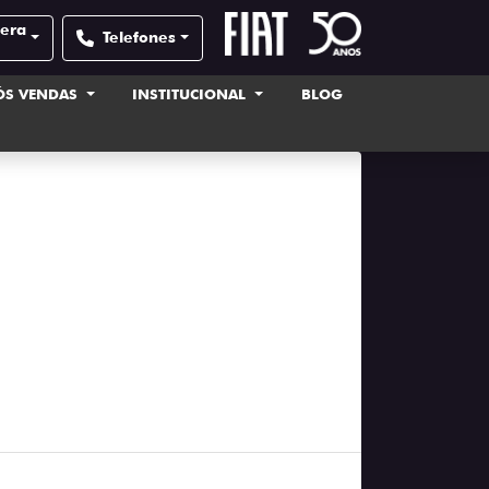
pera
Telefones
ÓS VENDAS
INSTITUCIONAL
BLOG
u carro superaqueça
zer na hora
2025