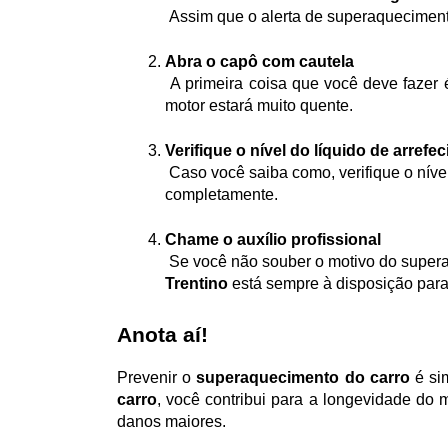
 Assim que o alerta de superaqueciment
Abra o capô com cautela
 A primeira coisa que você deve fazer é abrir o capô para permitir que o motor esfrie. Tenha cuidado para não se queimar ao abrir a tampa, pois o 
motor estará muito quente.
Verifique o nível do líquido de arrefe
 Caso você saiba como, verifique o nível do fluido de arrefecimento. Se necessário, adicione o líquido, mas apenas depois que o motor tenha esfriado 
completamente.
Chame o auxílio profissional
 Se você não souber o motivo do supera
Trentino
 está sempre à disposição par
Anota aí!
Prevenir o 
superaquecimento do carro
 é si
carro
, você contribui para a longevidade do 
danos maiores.