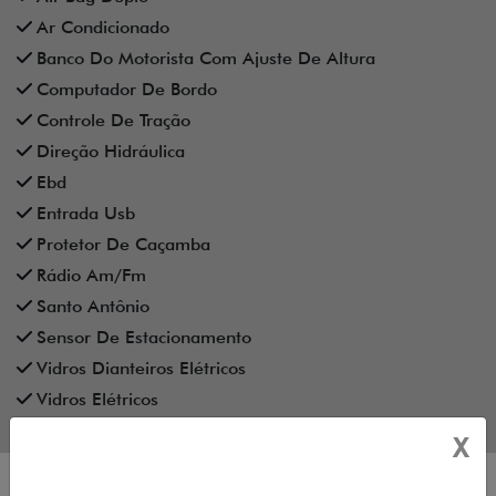
Ar Condicionado
Banco Do Motorista Com Ajuste De Altura
Computador De Bordo
Controle De Tração
Direção Hidráulica
Ebd
Entrada Usb
Protetor De Caçamba
Rádio Am/Fm
Santo Antônio
Sensor De Estacionamento
Vidros Dianteiros Elétricos
Vidros Elétricos
X