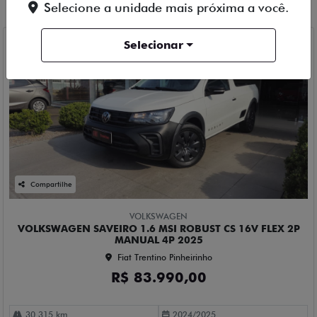
Veículos relacionados
Selecione a unidade mais próxima a você.
Selecionar
Compartilhe
VOLKSWAGEN
VOLKSWAGEN SAVEIRO 1.6 MSI ROBUST CS 16V FLEX 2P
MANUAL 4P 2025
Fiat Trentino Pinheirinho
R$ 83.990,00
30.315 km
2024/2025