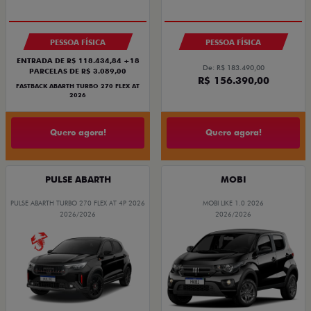
PREÇO IMPERDÍVEL
PESSOA FÍSICA
PESSOA FÍSICA
ENTRADA DE R$ 118.434,84 +18
De: R$ 183.490,00
PARCELAS DE R$ 3.089,00
R$ 156.390,00
FASTBACK ABARTH TURBO 270 FLEX AT
2026
Quero agora!
Quero agora!
PULSE ABARTH
MOBI
PULSE ABARTH TURBO 270 FLEX AT 4P 2026
MOBI LIKE 1.0 2026
2026/2026
2026/2026