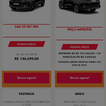
COM USADO NA TROCA
SAIA DE FIAT 0KM
PREÇO IMPERDÍVEL
OPORTUNIDADE
PESSOA FÍSICA
PESSOA FÍSICA
ENTRADA DE R$ 107.443,00 +18
De: R$ 162.490,00
PARCELAS DE R$ 2.820,83
R$ 146.290,00
FASTBACK LIMITED EDITION TURBO 270
FLEX AT 2026
Quero agora!
Quero agora!
FASTBACK
ARGO
FASTBACK IMPETUS TURBO 200 HYBRID FLEX
ARGO DRIVE 1.0 FLEX 4P 2026
AT 2026
2026/2026