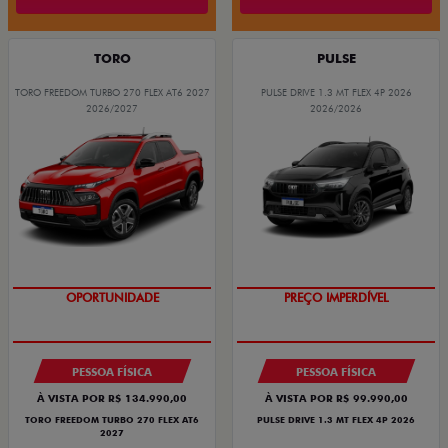
TORO
PULSE
TORO FREEDOM TURBO 270 FLEX AT6 2027
PULSE DRIVE 1.3 MT FLEX 4P 2026
2026/2027
2026/2026
OPORTUNIDADE
OPORTUNIDADE
PREÇO IMPERDÍVEL
SUPERVALORIZAÇÃO DO USADO
PESSOA FÍSICA
PESSOA FÍSICA
À VISTA POR R$ 134.990,00
À VISTA POR R$ 99.990,00
TORO FREEDOM TURBO 270 FLEX AT6
PULSE DRIVE 1.3 MT FLEX 4P 2026
2027