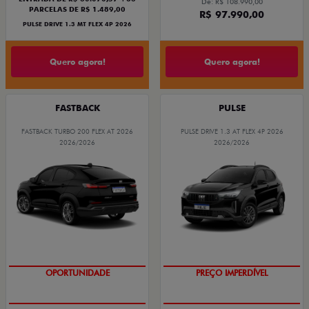
De: R$ 108.990,00
PARCELAS DE R$ 1.489,00
R$ 97.990,00
PULSE DRIVE 1.3 MT FLEX 4P 2026
Quero agora!
Quero agora!
FASTBACK
PULSE
FASTBACK TURBO 200 FLEX AT 2026
PULSE DRIVE 1.3 AT FLEX 4P 2026
2026/2026
2026/2026
O SUV AUTOMÁTICO MAIS
BARATO DO BRASIL
OPORTUNIDADE
PREÇO IMPERDÍVEL