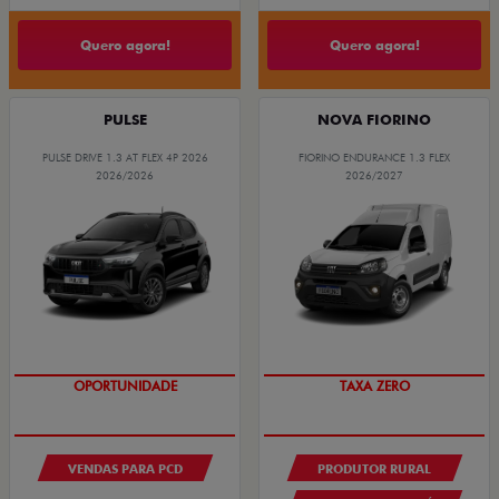
Quero agora!
Quero agora!
PULSE
NOVA FIORINO
PULSE DRIVE 1.3 AT FLEX 4P 2026
FIORINO ENDURANCE 1.3 FLEX
2026/2026
2026/2027
OPORTUNIDADE
TAXA ZERO
VENDAS PARA PCD
PRODUTOR RURAL