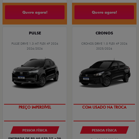
Quero agora!
Quero agora!
PULSE
CRONOS
PULSE DRIVE 1.3 MT FLEX 4P 2026
CRONOS DRIVE 1.0 FLEX 4P 2026
2026/2026
2025/2026
OPORTUNIDADE
SUPER DESCONTO
PREÇO IMPERDÍVEL
COM USADO NA TROCA
PESSOA FÍSICA
PESSOA FÍSICA
ENTRADA DE R$ 60.070,57 +36