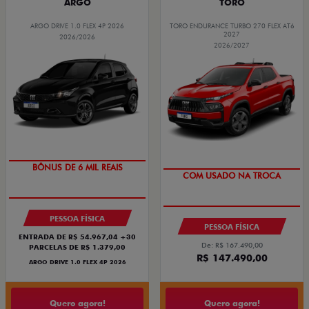
ARGO
TORO
ARGO DRIVE 1.0 FLEX 4P 2026
TORO ENDURANCE TURBO 270 FLEX AT6
2027
2026/2026
2026/2027
TAXA ZERO
OPORTUNIDADE
BÔNUS DE 6 MIL REAIS
COM USADO NA TROCA
PESSOA FÍSICA
PESSOA FÍSICA
ENTRADA DE R$ 54.967,04 +30
De: R$ 167.490,00
PARCELAS DE R$ 1.379,00
R$ 147.490,00
ARGO DRIVE 1.0 FLEX 4P 2026
Quero agora!
Quero agora!