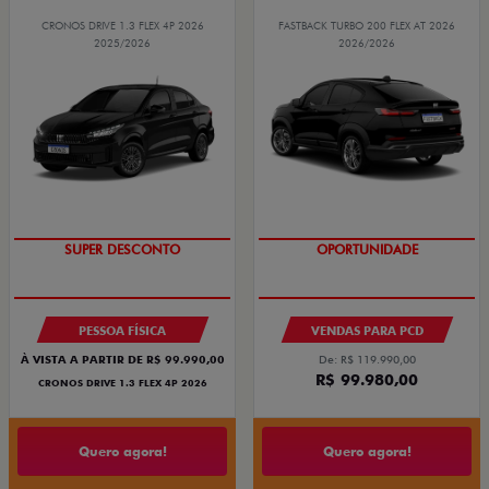
CRONOS DRIVE 1.3 FLEX 4P 2026
FASTBACK TURBO 200 FLEX AT 2026
2025/2026
2026/2026
BÔNUS DE ATÉ R$ 14 MIL
OPORTUNIDADE
SUPER DESCONTO
PESSOA FÍSICA
VENDAS PARA PCD
À VISTA A PARTIR DE R$ 99.990,00
De: R$ 119.990,00
R$ 99.980,00
CRONOS DRIVE 1.3 FLEX 4P 2026
Quero agora!
Quero agora!