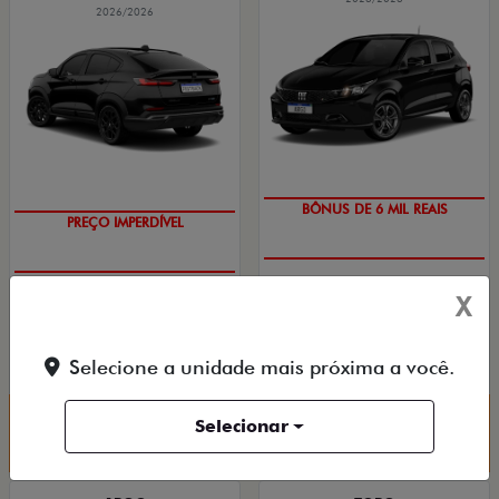
2026/2026
TAXA ZERO
BÔNUS DE 6 MIL REAIS
PREÇO IMPERDÍVEL
OPORTUNIDADE
PESSOA FÍSICA
X
PESSOA FÍSICA
À VISTA POR R$ 91.490,00
De: R$ 173.490,00
ARGO DRIVE 1.0 FLEX 4P 2026
R$ 134.990,00
Selecione a unidade mais próxima a você.
Selecionar
Quero agora!
Quero agora!