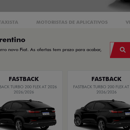
TAXISTA
MOTORISTAS DE APLICATIVOS
V
rentino
arro novo Fiat. As ofertas tem prazo para acabar,
FASTBACK
FASTBACK
BACK TURBO 200 FLEX AT 2026
FASTBACK TURBO 200 FLEX AT
2026/2026
2026/2026