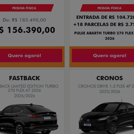
PESSOA FÍSICA
PESSOA FÍSICA
ENTRADA DE R$ 104.72
De: R$ 183.490,00
+18 PARCELAS DE R$ 2.7
$ 156.390,00
PULSE ABARTH TURBO 270 FLEX
2026
Quero agora!
Quero agora!
FASTBACK
CRONOS
BACK LIMITED EDITION TURBO
CRONOS DRIVE 1.3 FLEX 4P 
270 FLEX AT 2026
2025/2026
2026/2026