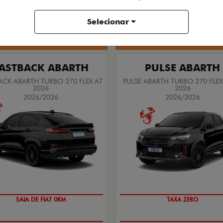
Selecionar
Quero agora!
Quero agora!
ASTBACK ABARTH
PULSE ABARTH
ACK ABARTH TURBO 270 FLEX AT
PULSE ABARTH TURBO 270 FLEX
2026
2026
2026/2026
2026/2026
SAIA DE FIAT 0KM
PREÇO IMPERDÍVEL
SAIA DE FIAT 0KM
TAXA ZERO