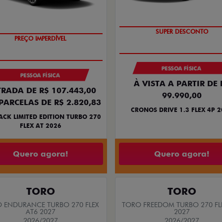
BÔNUS DE ATÉ R$ 14 MIL
COM USADO NA TROCA
SUPER DESCONTO
PREÇO IMPERDÍVEL
PESSOA FÍSICA
PESSOA FÍSICA
À VISTA A PARTIR DE 
RADA DE R$ 107.443,00
99.990,00
PARCELAS DE R$ 2.820,83
CRONOS DRIVE 1.3 FLEX 4P 
ACK LIMITED EDITION TURBO 270
FLEX AT 2026
Quero agora!
Quero agora!
TORO
TORO
 ENDURANCE TURBO 270 FLEX
TORO FREEDOM TURBO 270 FL
AT6 2027
2027
2026/2027
2026/2027