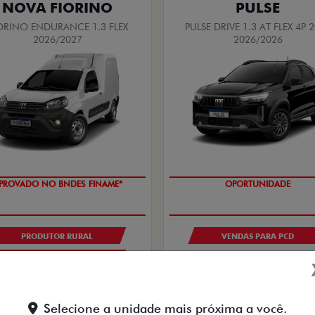
NOVA FIORINO
PULSE
ORINO ENDURANCE 1.3 FLEX
PULSE DRIVE 1.3 AT FLEX 4P 
2026/2027
2026/2026
PROVADO NO BNDES FINAME*
OPORTUNIDADE
PRODUTOR RURAL
VENDAS PARA PCD
CNPJ E MICROEMPRESÁRIO
De: R$ 115.990,00
De: R$ 132.990,00
R$ 98.890,0
$ 105.790,00
Selecione a unidade mais próxima a você.