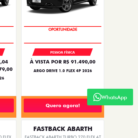
BÔNUS DE 6 MIL REAIS
PESSOA FÍSICA
,04
À VISTA POR R$ 91.490,00
79,00
ARGO DRIVE 1.0 FLEX 4P 2026
26
WhatsApp
Quero agora!
FASTBACK ABARTH
 FLEX
FASTBACK ABARTH TURBO 270 FLEX AT