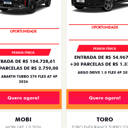
BÔNUS DE 6 MIL REAIS
TAXA ZERO
PESSOA FÍSICA
PESSOA FÍSICA
ENTRADA DE R$ 54.967
RADA DE R$ 104.728,61
+30 PARCELAS DE R$ 1.3
PARCELAS DE R$ 2.759,00
ARGO DRIVE 1.0 FLEX 4P 20
 ABARTH TURBO 270 FLEX AT 4P
2026
Quero agora!
Quero agora!
MOBI
TORO
MOBI LIKE 1.0 2026
TORO ENDURANCE TURBO 270