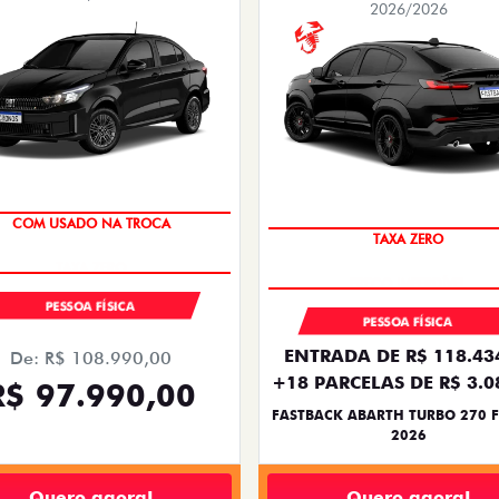
2026/2026
COM USADO NA TROCA
TAXA ZERO
PESSOA FÍSICA
PESSOA FÍSICA
ENTRADA DE R$ 118.43
De: R$ 108.990,00
+18 PARCELAS DE R$ 3.0
R$ 97.990,00
FASTBACK ABARTH TURBO 270 F
2026
Quero agora!
Quero agora!