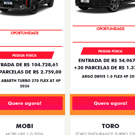
BÔNUS DE 6 MIL REAIS
TAXA ZERO
PESSOA FÍSICA
PESSOA FÍSICA
ENTRADA DE R$ 54.967
RADA DE R$ 104.728,61
+30 PARCELAS DE R$ 1.3
PARCELAS DE R$ 2.759,00
ARGO DRIVE 1.0 FLEX 4P 20
 ABARTH TURBO 270 FLEX AT 4P
2026
Quero agora!
Quero agora!
MOBI
TORO
MOBI LIKE 1.0 2026
TORO ENDURANCE TURBO 270