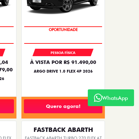
BÔNUS DE 6 MIL REAIS
PESSOA FÍSICA
,04
À VISTA POR R$ 91.490,00
79,00
ARGO DRIVE 1.0 FLEX 4P 2026
26
WhatsApp
Quero agora!
FASTBACK ABARTH
 FLEX
FASTBACK ABARTH TURBO 270 FLEX AT