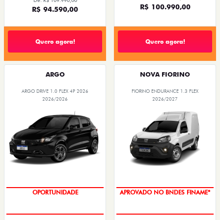
De: R$ 109.990,00
R$ 100.990,00
R$ 94.590,00
Quero agora!
Quero agora!
ARGO
NOVA FIORINO
ARGO DRIVE 1.0 FLEX 4P 2026
FIORINO ENDURANCE 1.3 FLEX
2026/2026
2026/2027
OPORTUNIDADE
APROVADO NO BNDES FINAME*