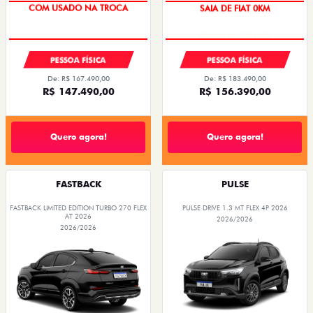
COM USADO NA TROCA
SAIA DE FIAT 0KM
PESSOA FÍSICA
PESSOA FÍSICA
De: R$ 167.490,00
De: R$ 183.490,00
R$ 147.490,00
R$ 156.390,00
Quero agora!
Quero agora!
FASTBACK
PULSE
FASTBACK LIMITED EDITION TURBO 270 FLEX
PULSE DRIVE 1.3 MT FLEX 4P 2026
AT 2026
2026/2026
2026/2026