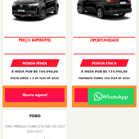
PREÇO IMPERDÍVEL
OPORTUNIDADE
PESSOA FÍSICA
PESSOA FÍSICA
À VISTA POR R$ 109.990,00
À VISTA POR R$ 119.990,00
PULSE DRIVE 1.3 AT FLEX 4P 2026
FASTBACK TURBO 200 FLEX AT 2026
Quero agora!
Quero agora!
WhatsApp
TORO
TORO FREEDOM TURBO 270 FLEX AT6 2027
2026/2027