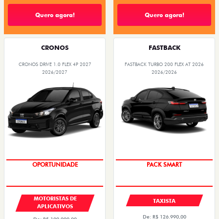
Quero agora!
Quero agora!
CRONOS
FASTBACK
CRONOS DRIVE 1.0 FLEX 4P 2027
FASTBACK TURBO 200 FLEX AT 2026
2026/2027
2026/2026
OPORTUNIDADE
PACK SMART
MOTORISTAS DE
TAXISTA
APLICATIVOS
De: R$ 126.990,00