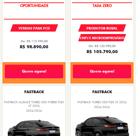
OPORTUNIDADE
TAXA ZERO
VENDAS PARA PCD
PRODUTOR RURAL
CNPJ E MICROEMPRESÁRIO
De: R$ 115.990,00
R$ 98.890,00
De: R$ 132.990,00
R$ 105.790,00
Quero agora!
Quero agora!
FASTBACK
FASTBACK
FASTBACK AUDACE TURBO 200 HYBRID FLEX
FASTBACK TURBO 200 FLEX AT 2026
AT 2026
2026/2026
2026/2026