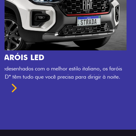
O VERDADEIRO 5 LUGARES E 4
PORTAS
Todo mundo pode viajar confortável na Fiat Strada,
que conta com cabine dupla de 5 lugares e 4 portas.
Próximo
Previous
Next
Espaço e conforto