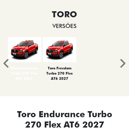
TORO
VERSÕES
Anterior
P
Toro Endurance
Toro Freedom
Turbo 270 Flex
Turbo 270 Flex
AT6 2027
AT6 2027
Toro Endurance Turbo
270 Flex AT6 2027