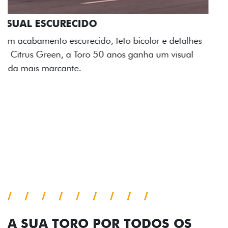
ADESIVOS ESTILIZADOS
Os adesivos aplicados no capô e nas laterais
reforçam a identidade única dessa edição para lá de
comemorativa.
Próximo
Previous
Next
Tecnologia de série
A SUA TORO POR TODOS OS
ÂNGULOS