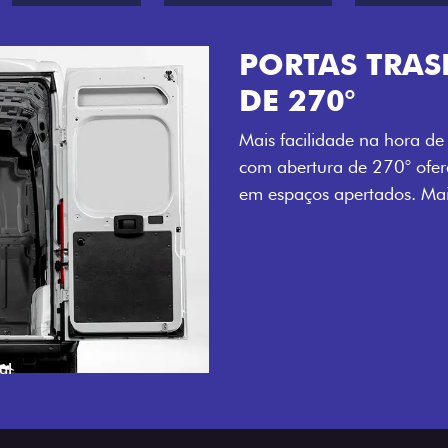
AS COM ABERTURA
r e descarregar. As portas traseiras
cesso ampliado e prático, mesmo
ade para o seu dia a dia.