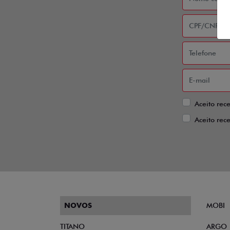
Aceito rec
Aceito rec
NOVOS
MOBI
TITANO
ARGO