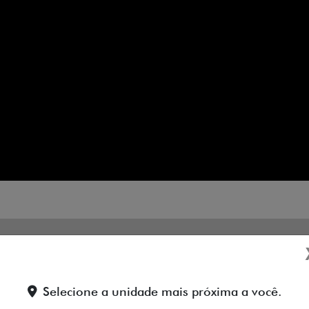
ODAS AS NOVIDADES EM PRI
DESTE GRANDE LANÇAMENTO!
Selecione a unidade mais próxima a você.