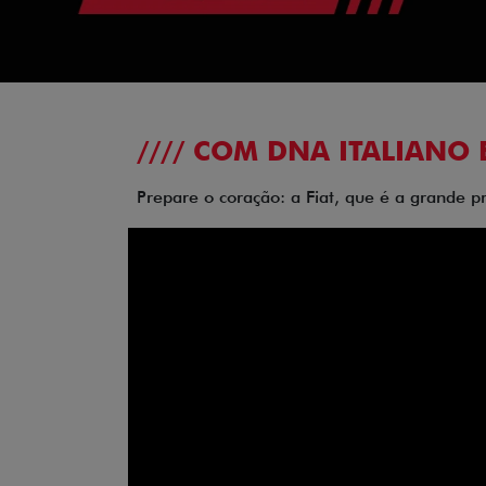
//// COM DNA ITALIANO 
Prepare o coração: a Fiat, que é a grande p