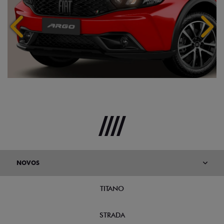
Anterior
Próx
NOVOS
TITANO
STRADA