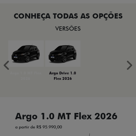
VERSÕES
Anterior
P
Argo 1.0 MT Flex
Argo Drive 1.0
2026
Flex 2026
Argo 1.0 MT Flex 2026
a partir de R$ 95.990,00