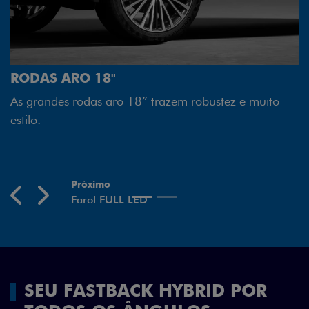
FAROL FULL LE
Tecnologia dos far
 18"
melhor luminosidad
as aro 18” trazem robustez e muito
economia para voc
Previous
Next
SEU FASTBACK HYBRID POR