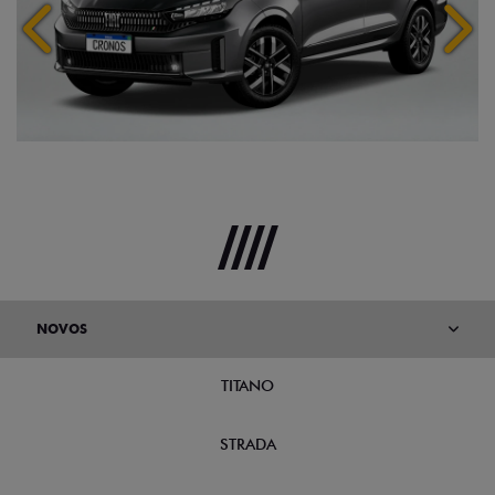
Anterior
Próx
NOVOS
TITANO
STRADA