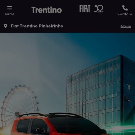
MENU
CONTATO
Fiat Trentino Pinheirinho
Alterar
ESTOU INTERESSADO
Versão escolhida