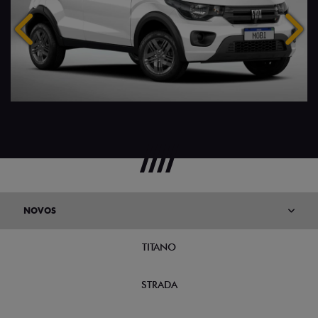
Anterior
Próx
NOVOS
TITANO
STRADA