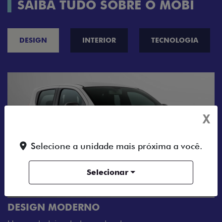
SAIBA TUDO SOBRE O MOBI
DESIGN
INTERIOR
TECNOLOGIA
X
Selecione a unidade mais próxima a você.
Selecionar
CINCO OPÇÕES DE CORES
O Fiat Mobi tem sempre uma opçã
sua cara. Escolha entre o Preto V