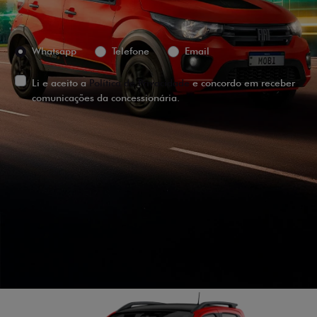
Preferência de contato:
Whatsapp
Telefone
Email
Li e aceito a
Política de Privacidade
e concordo em receber
comunicações da concessionária.
ENTRAR EM CONTATO
VISUALIZE O
VEÍCULO EM
360°