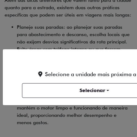
Além das dicas anteriores que valem tanto para a cidade
quanto para a estrada, existem duas outras práticas
específicas que podem ser úteis em viagens mais longas:
Planeje suas paradas: ao planejar suas paradas
para abastecimento e descanso, escolha locais que
não exijam desvios significativos da rota principal.
Evite áreas com tráfego intenso ou que forcem
paradas frequentes, otimizando assim seu trajeto e
reduzindo o tempo gasto no trânsito.
Utilize combustíveis de boa qualidade: abasteça em
Selecione a unidade mais próxima a
postos de confiança que ofereçam combustíveis de
boa qualidade. Combustíveis adulterados podem
Selecionar
reduzir a capacidade do motor e aumentar o
consumo de gasolina. Um combustível de qualidade
mantém o motor limpo e funcionando de maneira
ideal, proporcionando melhor desempenho e
menos gastos.