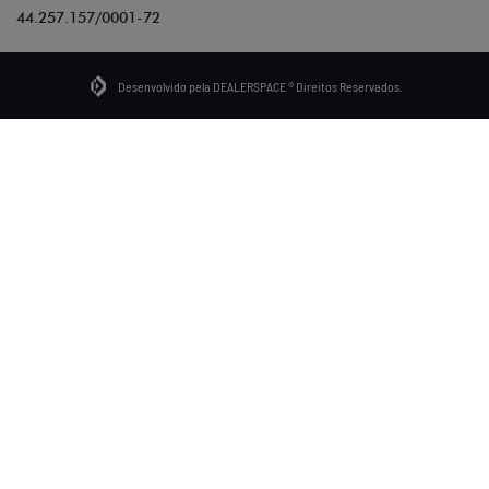
44.257.157/0001-72
Desenvolvido pela DEALERSPACE ® Direitos Reservados.