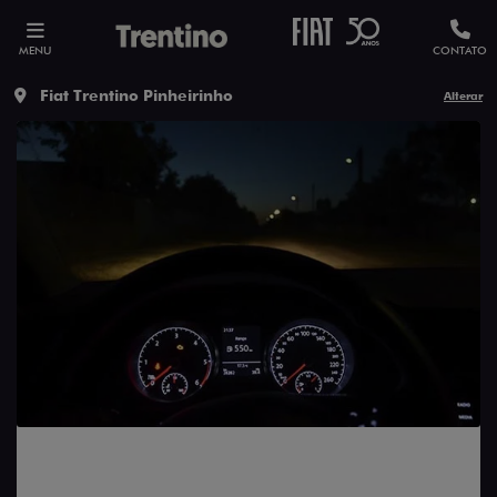
MENU
CONTATO
Fiat Trentino Pinheirinho
Alterar
Dicas cruciais para dirigir à noite com
segurança