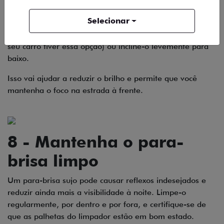
Os faróis altos dos carros que vêm atrás podem ofuscar
Selecionar
sua visão pelo retrovisor. Para evitar isso, ajuste o
espelho retrovisor interno para a posição noturna (se o
seu carro tiver essa opção) ou incline-o levemente para
baixo.
Isso vai ajudar a reduzir o brilho e permite que você
mantenha o foco na estrada à frente.
8 - Mantenha o para-
brisa limpo
Um para-brisa sujo pode causar reflexos indesejados e
reduzir ainda mais a visibilidade à noite. Limpe-o
regularmente, por dentro e por fora, e certifique-se de
que as palhetas do limpador estão em bom estado.