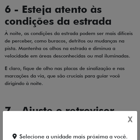
6 - Esteja atento às
condições da estrada
À noite, as condições da estrada podem ser mais difíceis
de perceber, como buracos, detritos ou mudanças na
pista. Mantenha os olhos na estrada e diminua a
velocidade em áreas desconhecidas ou mal iluminadas.
E claro, fique de olho nas placas de sinalização e nas
marcações da via, que são cruciais para guiar você
dirigindo à noite.
7 - Ajuste o retrovisor
X
para evitar o
ofuscamento
Selecione a unidade mais próxima a você.