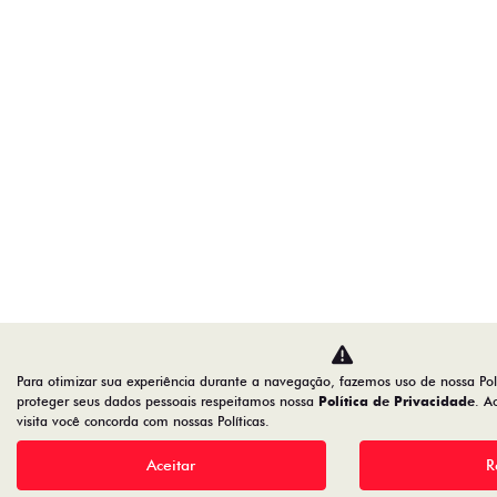
Para otimizar sua experiência durante a navegação, fazemos uso de nossa Pol
proteger seus dados pessoais respeitamos nossa
Política de Privacidade
. A
visita você concorda com nossas Políticas.
Aceitar
R