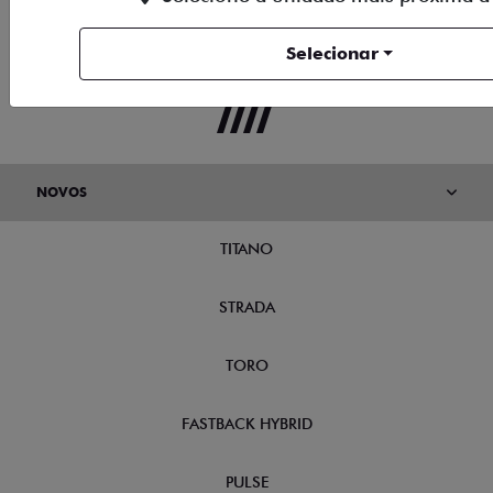
Selecionar
NOVOS
TITANO
STRADA
TORO
FASTBACK HYBRID
PULSE