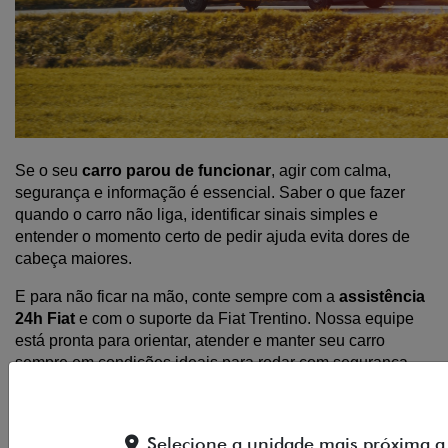
Se o seu 
carro parou de funcionar
, agir com calma, 
segurança e informação é essencial. Saber o que fazer 
quando o carro não liga, identificar sinais simples e 
entender o momento certo de pedir ajuda evita dores de 
cabeça maiores.
E para não ficar na mão, conte sempre com a 
assistência 
24h Fiat
 e com o suporte da Fiat Trentino. Nossa equipe 
está pronta para orientar, atender e manter seu carro 
sempre em condições ideais para rodar com segurança.
Compartilhe esse artigo nas redes sociais:
Selecione a unidade mais próxima a