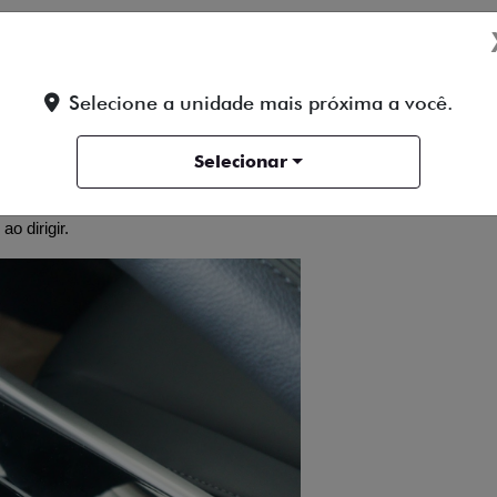
stuma ser ainda mais econômico e suave, ideal para quem busca con
cha podem estranhar a condução mais linear do CVT.
onomia ou controle?
Selecione a unidade mais próxima a você.
a pergunta-chave é: você prefere economia e conforto, ou controle
Selecionar
o o manual é indicado para quem gosta de estar no comando e pref
ões com câmbio manual, ideais para quem procura economia na com
o dirigir.