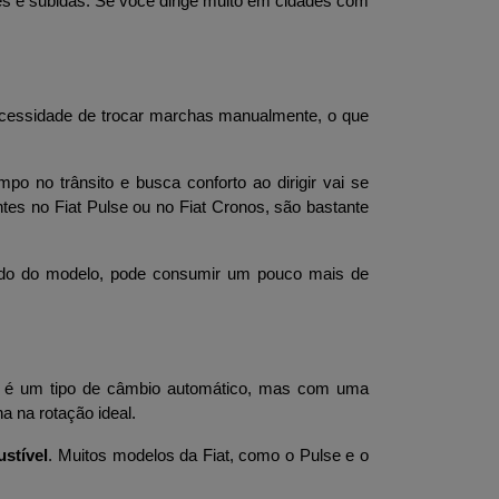
s e subidas. Se você dirige muito em cidades com 
ecessidade de trocar marchas manualmente, o que 
 no trânsito e busca conforto ao dirigir vai se 
es no Fiat Pulse ou no Fiat Cronos, são bastante 
ndo do modelo, pode consumir um pouco mais de 
) é um tipo de câmbio automático, mas com uma 
a na rotação ideal.
ustível
. Muitos modelos da Fiat, como o Pulse e o 