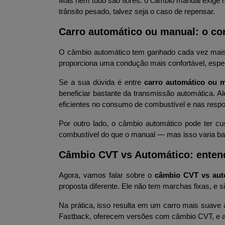
Mas nem tudo são flores: o câmbio manual exige m
trânsito pesado, talvez seja o caso de repensar.
Carro automático ou manual: o con
O câmbio automático tem ganhado cada vez mais e
proporciona uma condução mais confortável, espec
Se a sua dúvida é entre 
carro automático ou 
beneficiar bastante da transmissão automática. A
eficientes no consumo de combustível e nas respo
Por outro lado, o câmbio automático pode ter 
combustível do que o manual — mas isso varia ba
Câmbio CVT vs Automático: entend
Agora, vamos falar sobre o 
câmbio CVT vs auto
proposta diferente. Ele não tem marchas fixas, e s
Na prática, isso resulta em um carro mais suave a
Fastback, oferecem versões com câmbio CVT, e a d