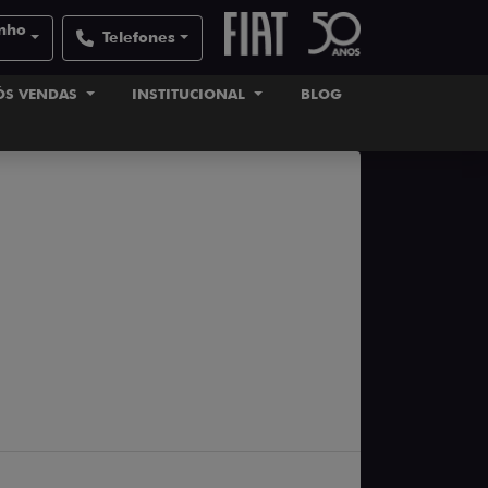
inho
Telefones
ÓS VENDAS
INSTITUCIONAL
BLOG
tico ou manual: qual a melhor
2025