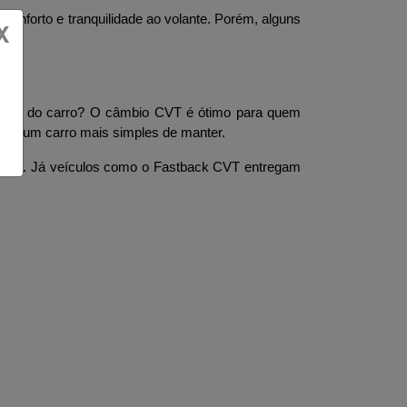
forto e tranquilidade ao volante. Porém, alguns 
X
 total do carro? O câmbio CVT é ótimo para quem 
ere um carro mais simples de manter.
pra. Já veículos como o Fastback CVT entregam 