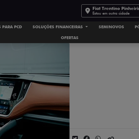
Fiat Trentino Pinheir
Estou em outra cidade
 PARA PCD
SOLUÇÕES FINANCEIRAS
SEMINOVOS
P
OFERTAS
Câmbio CVT, automá
opção para você?
Data da postagem: 09/06/