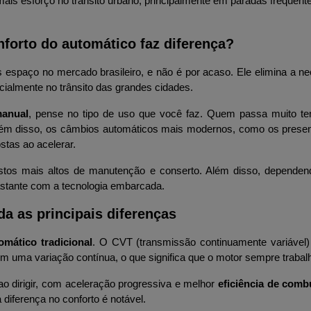
ais esforço no trânsito urbano, principalmente em paradas frequente
forto do automático faz diferença?
spaço no mercado brasileiro, e não é por acaso. Ele elimina a n
ialmente no trânsito das grandes cidades.
manual
, pense no tipo de uso que você faz. Quem passa muito tempo
lém disso, os câmbios automáticos mais modernos, como os present
stas ao acelerar.
custos mais altos de manutenção e conserto. Além disso, depende
stante com a tecnologia embarcada.
a as principais diferenças
mático tradicional
. O CVT (transmissão continuamente variável
im uma variação contínua, o que significa que o motor sempre trabalh
o dirigir, com aceleração progressiva e melhor 
eficiência de comb
iferença no conforto é notável.