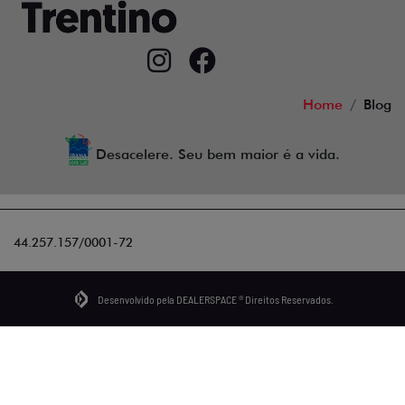
Home
Blog
Desacelere. Seu bem maior é a vida.
44.257.157/0001-72
Desenvolvido pela DEALERSPACE ® Direitos Reservados.