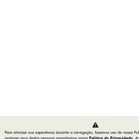
Para otimizar sua experiência durante a navegação, fazemos uso de nossa Pol
proteger seus dados pessoais respeitamos nossa
Política de Privacidade
. A