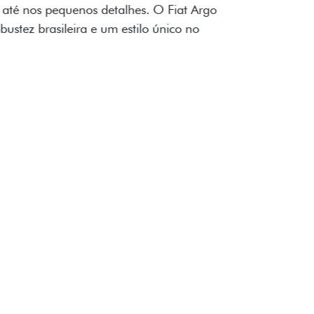
ogo Fiat também aparecem no interior do
to impecável e detalhes escurecidos.
uzes