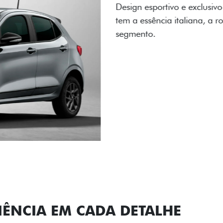
A flag italiana e o novo l
carro, que possui acabamen
Próximo
Previous
Next
Conjunto de l
IÊNCIA EM CADA DETALHE