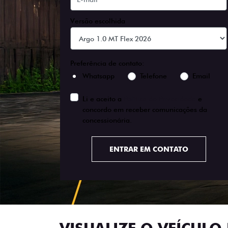
Versão escolhida
Preferência de contato:
Whatsapp
Telefone
Email
Li e aceito a
Política de Privacidade
e
concordo em receber comunicações da
concessionária.
ENTRAR EM CONTATO