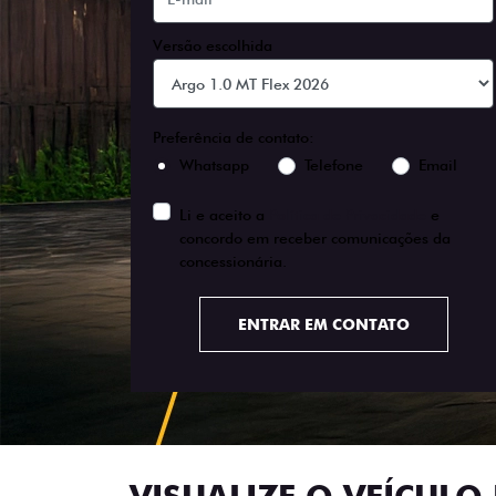
Versão escolhida
Preferência de contato:
Whatsapp
Telefone
Email
Li e aceito a
Política de Privacidade
e
concordo em receber comunicações da
concessionária.
ENTRAR EM CONTATO