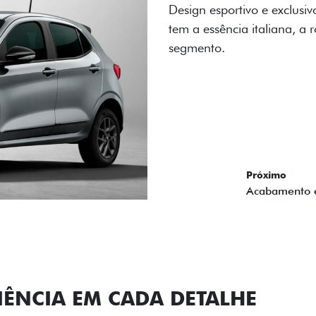
A flag italiana e o novo l
carro, que possui acabamen
Próximo
Previous
Next
Conjunto de l