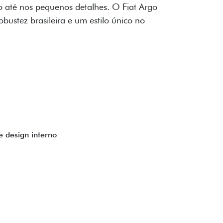
ogo Fiat também aparecem no interior do
to impecável e detalhes escurecidos.
uzes